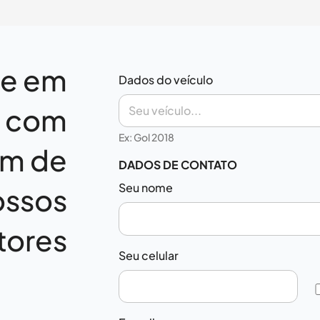
re em
Dados do veículo
o com
Ex: Gol 2018
m de
DADOS DE CONTATO
Seu nome
ossos
tores
Seu celular