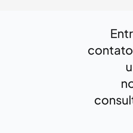
Ent
contat
u
n
consul